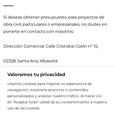
Si deseas obtener presupuesto para proyectos de
obra civil, particulares o empresariales, no dudes en
ponerte en contacto con nosotros:
Dirección Comercial:
Calle Cristobal Colón nº 15,
02328, Santa Ana, Albacete
Valoramos tu privacidad
Teléfonos:
675 900 640,
967 271 031
Usamos cookies para mejorar su experiencia de
navegación, mostrarle anuncios o contenidos
Email:
administracion@redciudad.es
personalizados y analizar nuestro tráfico. Al hacer clic
en “Aceptar todo” usted da su consentimiento a nuestro
uso de las cookies.