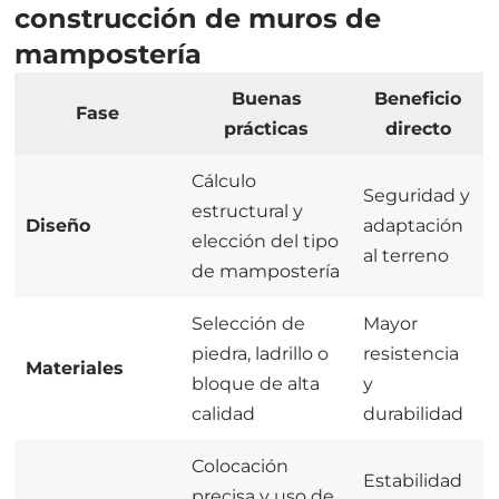
construcción de muros de
mampostería
Buenas
Beneficio
Fase
prácticas
directo
Cálculo
Seguridad y
estructural y
Diseño
adaptación
elección del tipo
al terreno
de mampostería
Selección de
Mayor
piedra, ladrillo o
resistencia
Materiales
bloque de alta
y
calidad
durabilidad
Colocación
Estabilidad
precisa y uso de