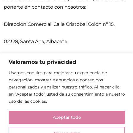
ponerte en contacto con nosotros:
Dirección Comercial:
Calle Cristobal Colón nº 15,
02328, Santa Ana, Albacete
Teléfonos:
675 900 640,
967 271 031
Valoramos tu privacidad
Usamos cookies para mejorar su experiencia de
Email:
administracion@redciudad.es
navegación, mostrarle anuncios o contenidos
personalizados y analizar nuestro tráfico. Al hacer clic
en “Aceptar todo” usted da su consentimiento a nuestro
uso de las cookies.
© Copyright 2024 Construcciones Red Ciudad, S.L.
Aviso legal y Privacidad
.
Accesibilidad
. Diseñado
Aceptar todo
por
Citiservi Media